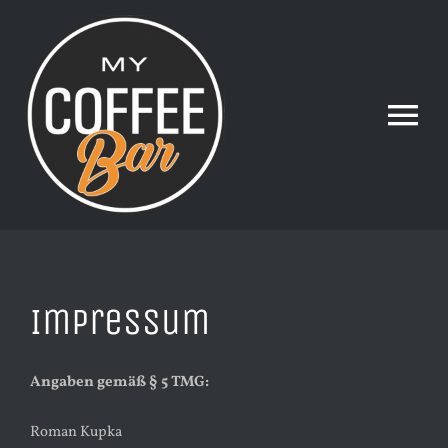
Skip
to
content
Tog
Nav
HOME
ABOUT US
Impressum
FOOD & DRINK
Angaben gemäß § 5 TMG:
Roman Kupka
CONTACT